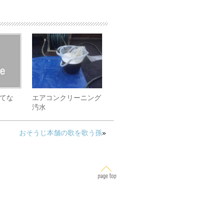
てな
エアコンクリーニング
汚水
おそうじ本舗の歌を歌う孫
»