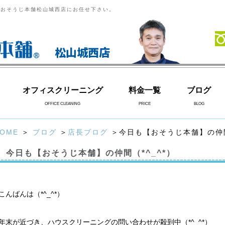
らおそうじ本舗松山城西店にお任せ下さい。
松山城西店
オフィスクリーニング
料金一覧
ブログ
OFFICE CLEANING
PRICE
BLOG
OME
＞
ブログ
＞
店長ブログ
＞今日も【おそうじ本舗】の仲間（
今日も【おそうじ本舗】の仲間（*^_^*）
こんばんは（*^_^*）
年末が近づき、ハウスクリーニングの問い合わせが殺到中（*^_^*）