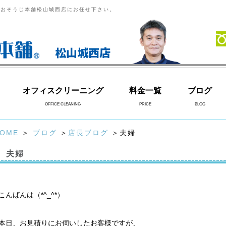
らおそうじ本舗松山城西店にお任せ下さい。
松山城西店
オフィスクリーニング
料金一覧
ブログ
OFFICE CLEANING
PRICE
BLOG
OME
＞
ブログ
＞
店長ブログ
＞夫婦
夫婦
こんばんは（*^_^*）
本日、お見積りにお伺いしたお客様ですが、