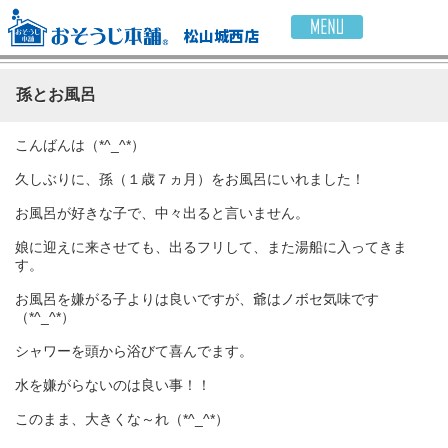
松山城西店
孫とお風呂
こんばんは（*^_^*）
久しぶりに、孫（１歳７ヵ月）をお風呂にいれました！
お風呂が好きな子で、中々出ると言いません。
娘に迎えに来させても、出るフリして、また湯船に入ってきま
す。
お風呂を嫌がる子よりは良いですが、爺はノボセ気味です
（*^_^*）
シャワーを頭から浴びて喜んでます。
水を嫌がらないのは良い事！！
このまま、大きくな～れ（*^_^*）