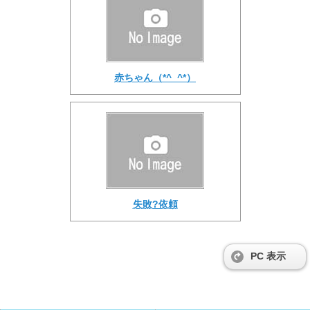
赤ちゃん（*^_^*）
失敗?依頼
PC 表示