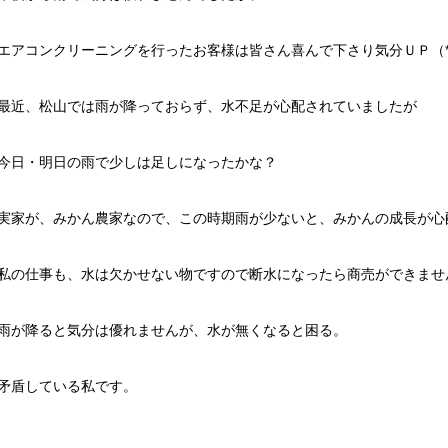
エアコンクリーニングを行ったお客様は皆さん喜んで下さり気分ＵＰ（*^
最近、松山では雨が降っておらず、水不足が心配されていましたが
今日・明日の雨で少しは足しになったかな？
実家が、みかん農家なので、この時期雨が少ないと、みかんの成長が心
私の仕事も、水は欠かせない物ですので断水になったら商売ができませ
雨が降ると気分は優れませんが、水が無くなると困る。
矛盾している私です。