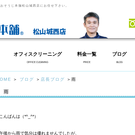
らおそうじ本舗松山城西店にお任せ下さい。
松山城西店
オフィスクリーニング
料金一覧
ブログ
OFFICE CLEANING
PRICE
BLOG
OME
＞
ブログ
＞
店長ブログ
＞雨
雨
こんばんは（*^_^*）
午後から雨で気分は優れませんでしたが、