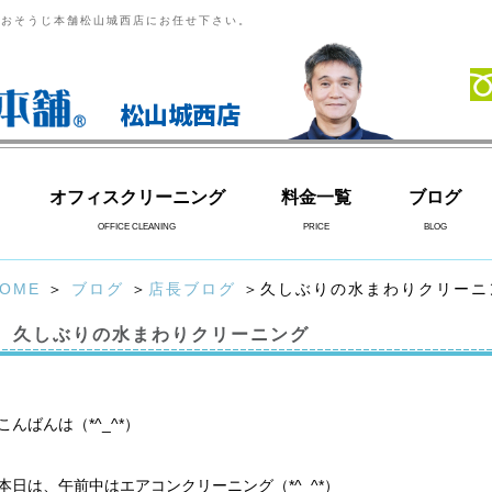
らおそうじ本舗松山城西店にお任せ下さい。
松山城西店
オフィスクリーニング
料金一覧
ブログ
OFFICE CLEANING
PRICE
BLOG
OME
＞
ブログ
＞
店長ブログ
＞久しぶりの水まわりクリーニ
久しぶりの水まわりクリーニング
こんばんは（*^_^*）
本日は、午前中はエアコンクリーニング（*^_^*）